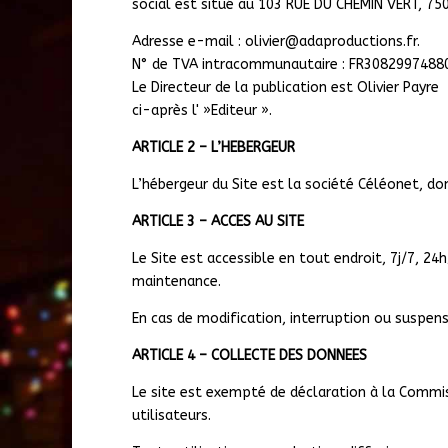
social est situé au 103 RUE DU CHEMIN VERT, 750
Adresse e-mail : olivier@adaproductions.fr.
N° de TVA intracommunautaire : FR3082997488
Le Directeur de la publication est Olivier Payre
ci-après l' »Editeur ».
ARTICLE 2 – L’HEBERGEUR
L’hébergeur du Site est la société Céléonet, don
ARTICLE 3 – ACCES AU SITE
Le Site est accessible en tout endroit, 7j/7, 
maintenance.
En cas de modification, interruption ou suspensi
ARTICLE 4 – COLLECTE DES DONNEES
Le site est exempté de déclaration à la Commis
utilisateurs.