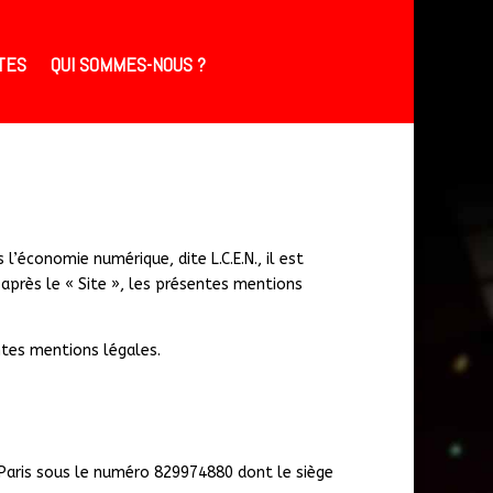
TES
QUI SOMMES-NOUS ?
’économie numérique, dite L.C.E.N., il est
i-après le « Site », les présentes mentions
entes mentions légales.
 Paris sous le numéro 829974880 dont le siège