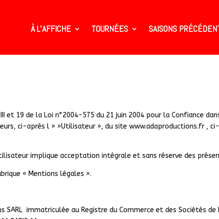
À L’AFFICHE
TOURNÉES
SAISONS PRÉCÉDEN
 et 19 de la Loi n°2004-575 du 21 juin 2004 pour la Confiance dans l
teurs, ci-après l » »Utilisateur », du site www.adaproductions.fr , c
’Utilisateur implique acceptation intégrale et sans réserve des prés
ubrique « Mentions légales ».
ions SARL immatriculée au Registre du Commerce et des Sociétés de